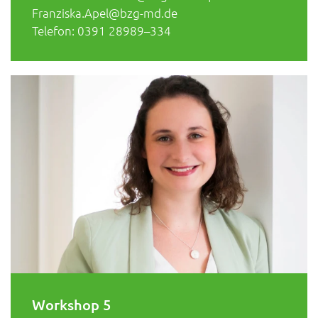
Franziska.Apel@bzg-md.de
Telefon: 0391 28989–334
Workshop 5