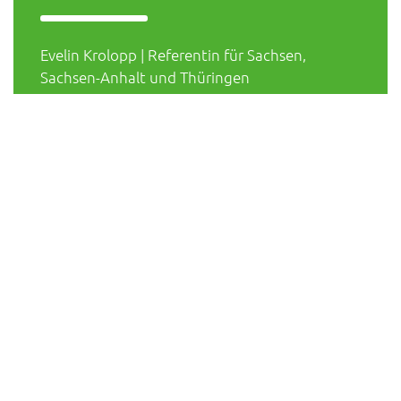
Evelin Krolopp | Referentin für Sachsen,
Sachsen-Anhalt und Thüringen
e.krolopp@dbfk.de | www.dbfk.de |
Telefon: 0171-931-4000