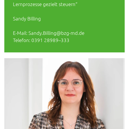
Lernprozesse gezielt steuern“
Sandy Billing
E-Mail: Sandy.Billing@bzg-md.de
Telefon: 0391 28989–333