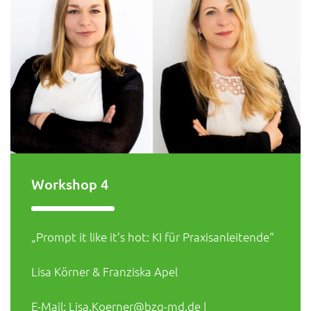
Workshop 4
„Prompt it like it’s hot: KI für Praxisanleitende“
Lisa Körner & Franziska Apel
E-Mail: Lisa.Koerner@bzg-md.de |