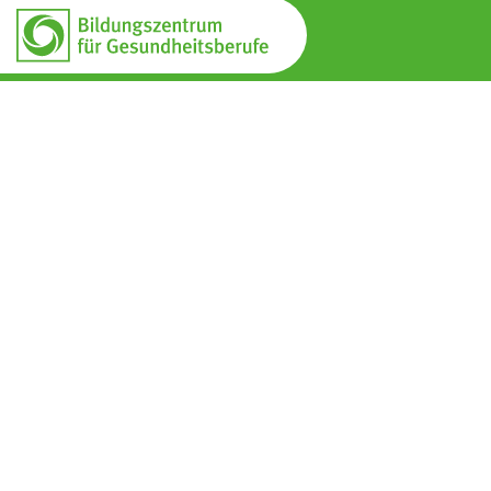
Bildungszentrum für Gesundheitsberufe
Magdeburg gemeinnützige GmbH
Lübecker Straße 53 – 63
39124 Magdeburg
Anfahrt
Link zum Routenplaner
Sekretariat für Schulangelegenheiten
Telefon:
0391 28989 - 351
Sekretariat Fort- und Weiterbildung
Telefon:
0391 28989 - 331