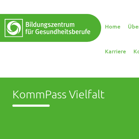
Home
Übe
Karriere
K
KommPass Vielfalt