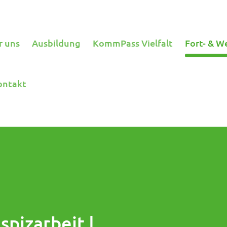
r uns
Ausbildung
KommPass Vielfalt
Fort- & W
ontakt
spizarbeit |