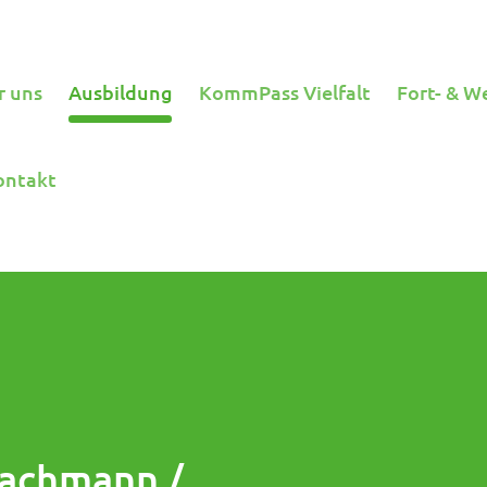
r uns
Ausbildung
KommPass Vielfalt
Fort- & W
ontakt
fachmann /