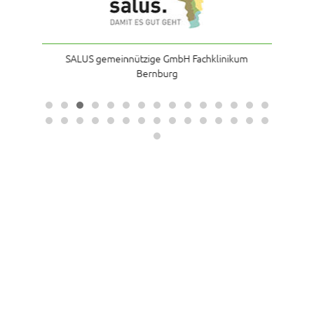
achklinikum
Lungenklinik Lostau der Universitätsmedizin
Magdeburg
Genderhinweis:
Aus Gründen der besseren Lesbarkeit ist der Inhalt des
Textes im generischen Maskulinum verfasst und ist im
Sinne der Gleichbehandlung geschlechtsneutral zu